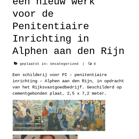
een nieuw werk
maaltijd
voor de
Penitentiaire
tentoonstellingen
Inrichting in
vroeg werk
Alphen aan den Rijn
geplaatst in:
Uncategorized
|
0
Een schilderij voor PI – penitentiaire
inrichting – Alphen aan den Rijn, in opdracht
van het Rijksvastgoedbedrijf. Geschilderd op
cementgebonden plaat, 2,5 x 7,2 meter.