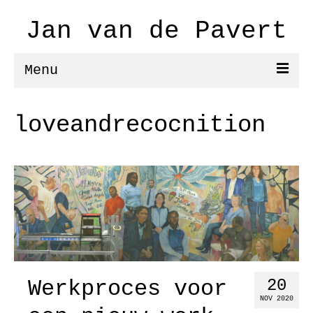
Jan van de Pavert
Menu
schilderijen/aquarellen
loveandrecocnition
modellen
film
tekst
projecten
De vrijheid II
de vrijheid
Werkproces voor
20
NOV 2020
Diego Rivera in de Sovjet Unie