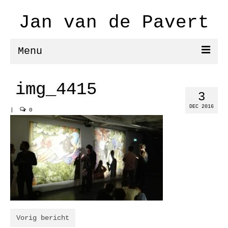
Jan van de Pavert
Menu
schilderijen/aquarellen
img_4415
3
modellen
DEC 2016
|
0
film
tekst
projecten
De vrijheid II
de vrijheid
Vorig bericht
Diego Rivera in de Sovjet Unie