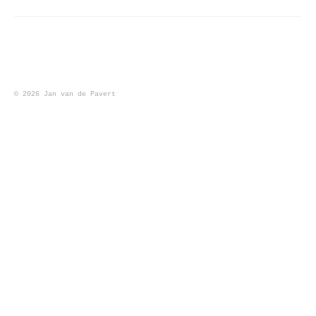
maaltijd
tentoonstellingen
vroeg werk
© 2026 Jan van de Pavert