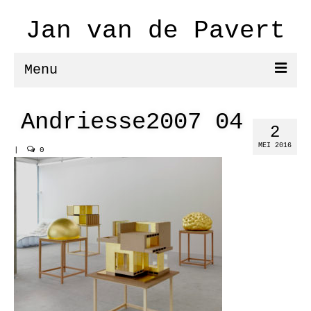
Jan van de Pavert
Menu
schilderijen/aquarellen
Andriesse2007 04
2
modellen
MEI 2016
|
0
film
tekst
projecten
De vrijheid II
de vrijheid
Diego Rivera in de Sovjet Unie